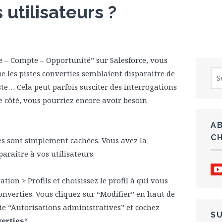
 utilisateurs ?
ste – Compte – Opportunité” sur Salesforce, vous
Sea
 les pistes converties semblaient disparaitre de
for:
ste… Cela peut parfois susciter des interrogations
re côté, vous pourriez encore avoir besoin
A
C
lles sont simplement cachées. Vous avez la
paraître à vos utilisateurs.
ion > Profils et choisissez le profil à qui vous
onverties. Vous cliquez sur “Modifier” en haut de
tie “Autorisations administratives” et cochez
S
verties
“