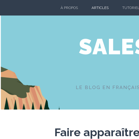
Skip
À PROPOS
ARTICLES
TUTORIE
to
content
SALE
LE BLOG EN FRANÇAI
Faire apparaître