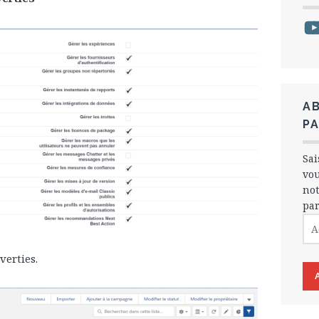
Yo
A
PA
Sai
vou
not
par
Adr
e-
mai
verties.