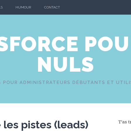
LS
HUMOUR
CONTACT
SFORCE POU
NULS
S POUR ADMINISTRATEURS DÉBUTANTS ET UTIL
 les pistes (leads)
T’as t