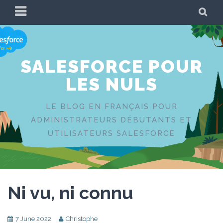
Skip
PRIMARY
SE
to
MENU
content
SALESFORCE POUR
LES NULS
LE BLOG EN FRANÇAIS POUR
ADMINISTRATEURS DÉBUTANTS ET
UTILISATEURS SALESFORCE
Ni vu, ni connu
7 June 2022
Christophe