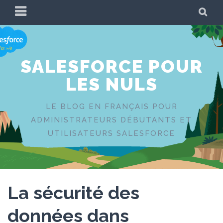
Skip
PRIMARY
SE
to
MENU
content
SALESFORCE POUR
LES NULS
LE BLOG EN FRANÇAIS POUR
ADMINISTRATEURS DÉBUTANTS ET
UTILISATEURS SALESFORCE
La sécurité des
données dans